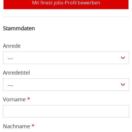
Mit finest jobs-Profil bewerben
Stammdaten
Anrede
---
Anredetitel
---
Vorname
*
Nachname
*